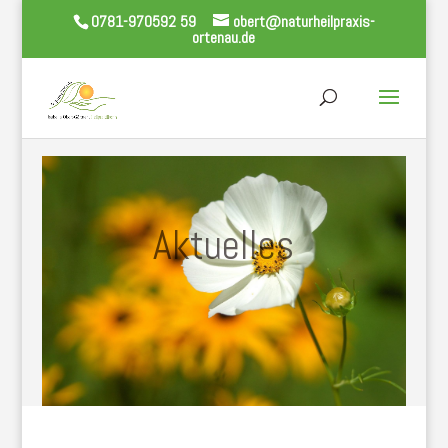
0781-970592 59
obert@naturheilpraxis-
ortenau.de
Aktuelles